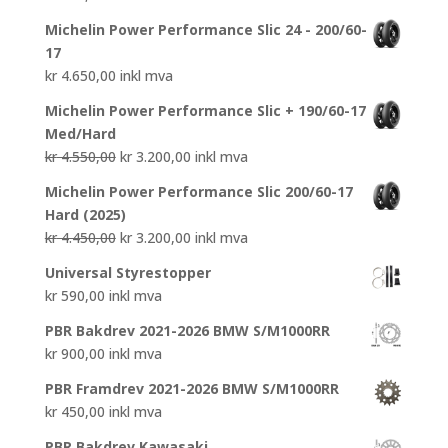
Michelin Power Performance Slic 24 - 200/60-
17
kr
4.650,00
inkl mva
Michelin Power Performance Slic + 190/60-17
Med/Hard
Opprinnelig
Nåværende
kr
4.550,00
kr
3.200,00
inkl mva
pris
pris
Michelin Power Performance Slic 200/60-17
var:
er:
Hard (2025)
kr 4.550,00.
kr 3.200,00.
Opprinnelig
Nåværende
kr
4.450,00
kr
3.200,00
inkl mva
pris
pris
Universal Styrestopper
var:
er:
kr
590,00
inkl mva
kr 4.450,00.
kr 3.200,00.
PBR Bakdrev 2021-2026 BMW S/M1000RR
kr
900,00
inkl mva
PBR Framdrev 2021-2026 BMW S/M1000RR
kr
450,00
inkl mva
PBR Bakdrev Kawasaki