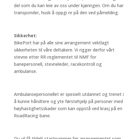
del som du kan leie av oss under kjøringen. Om du har
transponder, husk å oppgi nr på den ved påmelding.
Sikkerhet:
BikePort har på alle sine arrangement vektlagt
sikkerheten til våre deltakere. Vi rigger derfor vårt
stevne etter RR-reglementet til NMF for
banepersonell, stevneleder, racekontroll og
ambulanse.
Ambulansepersonellet er spesielt utdannet og trenet i
å kunne håndtere og yte førstehjelp på personer med
høyhastighetsskader som kan oppstå ved krasj på en
RoadRacing-bane.
Du vil få tildelt startnummer før arrangementet som