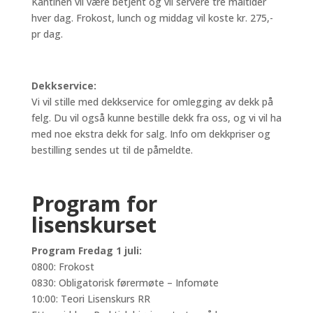
Kantinen vil være betjent og vil servere tre måltider
hver dag. Frokost, lunch og middag vil koste kr. 275,-
pr dag.
Dekkservice:
Vi vil stille med dekkservice for omlegging av dekk på
felg. Du vil også kunne bestille dekk fra oss, og vi vil ha
med noe ekstra dekk for salg. Info om dekkpriser og
bestilling sendes ut til de påmeldte.
Program for
lisenskurset
P
rogram Fredag 1 juli:
0800: Frokost
0830: Obligatorisk førermøte – Infomøte
10:00: Teori Lisenskurs RR