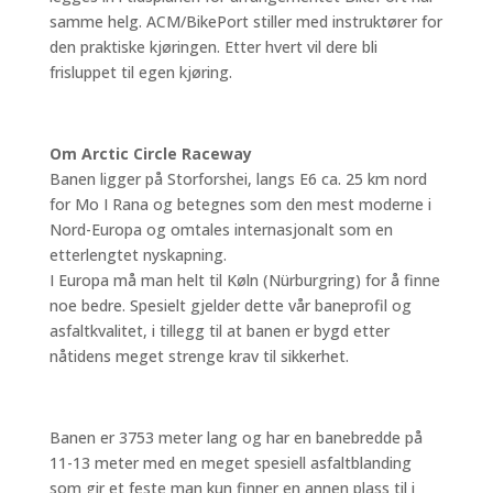
samme helg. ACM/BikePort stiller med instruktører for
den praktiske kjøringen. Etter hvert vil dere bli
frisluppet til egen kjøring.
Om Arctic Circle Raceway
Banen ligger på Storforshei, langs E6 ca. 25 km nord
for Mo I Rana og betegnes som den mest moderne i
Nord-Europa og omtales internasjonalt som en
etterlengtet nyskapning.
I Europa må man helt til Køln (Nürburgring) for å finne
noe bedre. Spesielt gjelder dette vår baneprofil og
asfaltkvalitet, i tillegg til at banen er bygd etter
nåtidens meget strenge krav til sikkerhet.
Banen er 3753 meter lang og har en banebredde på
11-13 meter med en meget spesiell asfaltblanding
som gir et feste man kun finner en annen plass til i