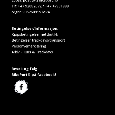
Epost:
post (at) bikeport.no
Tlf: +47 92082072 / +47 47931999
orgnr: 935268915 MVA
Betingelser/Informasjon:
Kjøpsbetingelser nettbutikk
Betingelser trackdays/transport
Personvernerklæring
Arkiv – Kurs & Trackdays
Besøk og følg
BikePort® på facebook!