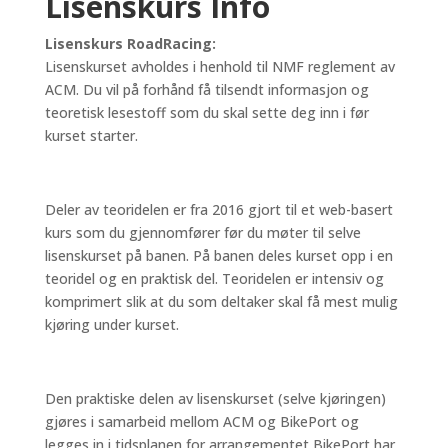
Lisenskurs Info
Lisenskurs RoadRacing:
Lisenskurset avholdes i henhold til NMF reglement av
ACM. Du vil på forhånd få tilsendt informasjon og
teoretisk lesestoff som du skal sette deg inn i før
kurset starter.
Deler av teoridelen er fra 2016 gjort til et web-basert
kurs som du gjennomfører før du møter til selve
lisenskurset på banen. På banen deles kurset opp i en
teoridel og en praktisk del. Teoridelen er intensiv og
komprimert slik at du som deltaker skal få mest mulig
kjøring under kurset.
Den praktiske delen av lisenskurset (selve kjøringen)
gjøres i samarbeid mellom ACM og BikePort og
legges in i tidsplanen for arrangementet BikePort har