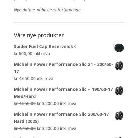
Nye datoer publiseres fortløpende
Våre nye produkter
Spider Fuel Cap Reservelokk
kr
600,00
inkl mva
Michelin Power Performance Slic 24 - 200/60-
17
kr
4.650,00
inkl mva
Michelin Power Performance Slic + 190/60-17
Med/Hard
Opprinnelig
Nåværende
kr
4.550,00
kr
3.200,00
inkl mva
pris
pris
Michelin Power Performance Slic 200/60-17
var:
er:
Hard (2025)
kr 4.550,00.
kr 3.200,00.
Opprinnelig
Nåværende
kr
4.450,00
kr
3.200,00
inkl mva
pris
pris