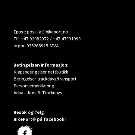
Epost:
post (at) bikeport.no
Tlf: +47 92082072 / +47 47931999
orgnr: 935268915 MVA
Betingelser/Informasjon:
Kjøpsbetingelser nettbutikk
Betingelser trackdays/transport
Personvernerklæring
Arkiv – Kurs & Trackdays
Besøk og følg
BikePort® på facebook!