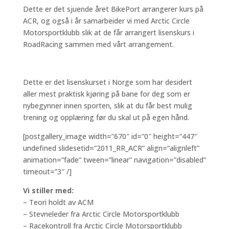
Dette er det sjuende året BikePort arrangerer kurs på
ACR, og også i år samarbeider vi med Arctic Circle
Motorsportklubb slik at de får arrangert lisenskurs i
RoadRacing sammen med vårt arrangement.
Dette er det lisenskurset i Norge som har desidert
aller mest praktisk kjøring på bane for deg som er
nybegynner innen sporten, slik at du får best mulig
trening og opplæring før du skal ut på egen hånd.
[postgallery_image width=”670″ id=”0″ height=”447″
undefined slidesetid=”2011_RR_ACR” align=”alignleft”
animation=”fade” tween=”linear” navigation=”disabled”
timeout=”3″ /]
Vi stiller med:
– Teori holdt av ACM
– Stevneleder fra Arctic Circle Motorsportklubb
– Racekontroll fra Arctic Circle Motorsportklubb