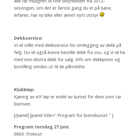
alle får mulighet til fine skrytebilder fra 2012-
sesongen, om det er første gang du er på bane,
erfaren, har ny bike eller annet nytt utstyr
Dekkservice:
Vi vil stille med dekkservice for omlegging av dekk på
felg. Du vil også kunne bestille dekk fra oss, og vi vil ha
med noe ekstra dekk for salg. Info om dekkpriser og
bestilling sendes ut til de påmeldte.
Klubbløp:
Kjøring av ett løp er endel av kurset for dere som tar
lisensen.
[/panel] [panel title=” Program for lisenskurset ” ]
P
rogram torsdag 27 juni:
0800: Frokost