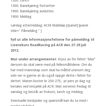
1200: Lunch
1300: Banekjøring fortsetter
1900: Banekjøring avsluttes
1900: Middag
Lørdag ettermiddag: ACM Klubbløp [/panel] [panel
title=” Påmelding ” ]
Fyll ut alle informasjonsfeltene for påmelding til
Lisenskurs RoadRacing på ACR den 27-29 juli
2012.
Mat under arrangementet:
Kryss av for feltet “Mat”
dersom du skal være med på fellesmåltidene. Om du
har med mannskap som skal ha måltid utenom deg
selv ser vi gjerne at du også oppgir dette i feltet for
dettet. Maten koster kr 250-275,- pr pers pr dag og
betales ved innsjekk på ACR. Mat serveres fredag til
søndag og består av frokost, lunch og middag.
Eventuelle beskjeder og spørsmål kan du ta med i
merknadsfeltet.