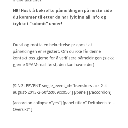
NB! Husk å bekrefte påmeldingen på neste side
du kommer til etter du har fylt inn all info og
trykket “submit” under!
Du vil og motta en bekreftelse pr epost at
påmeldingen er registert. Om du ikke får denne
kontakt oss gjerne for å verifisere påmeldingen (sjekk
gjerne SPAM-mail først, den kan havne der)
[SINGLEEVENT single_event_id=”lisenskurs-acr-2-4-
august-2013-2-50f2c009cc056″] [/panel] [/accordion]
[accordion collapse=”yes”] [panel title=” Deltakerliste –
Oversikt” ]