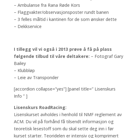
– Ambulanse fra Rana Røde Kors
– Flaggvakter/observasjonsposter rundt banen
– 3 felles måltid i kantinen for de som ønsker dette
– Dekkservice
I tillegg vil vi også i 2013 prøve å få på plass
følgende tilbud til våre deltakere:
– Fotograf Gary
Bailey
– Klubbløp
– Leie av Transponder
[accordion collapse=”yes”] [panel title=” Lisenskurs
Info ” ]
Lisenskurs RoadRacing:
Lisenskurset avholdes i henhold til NMF reglement av
ACM. Du vil på forhånd få tilsendt informasjon og
teoretisk lesestoff som du skal sette deg inn i før
kurset starter. Teoridelen er intensiv og komprimert