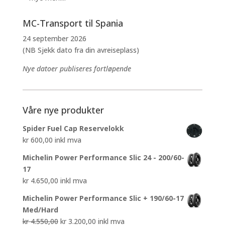
MC-Transport til Spania
24 september 2026
(NB Sjekk dato fra din avreiseplass)
Nye datoer publiseres fortløpende
Våre nye produkter
Spider Fuel Cap Reservelokk
kr
600,00
inkl mva
Michelin Power Performance Slic 24 - 200/60-
17
kr
4.650,00
inkl mva
Michelin Power Performance Slic + 190/60-17
Med/Hard
Opprinnelig
Nåværende
kr
4.550,00
kr
3.200,00
inkl mva