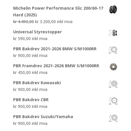
pris
pris
Michelin Power Performance Slic 200/60-17
var:
er:
Hard (2025)
kr 4.550,00.
kr 3.200,00.
Opprinnelig
Nåværende
kr
4.450,00
kr
3.200,00
inkl mva
pris
pris
Universal Styrestopper
var:
er:
kr
590,00
inkl mva
kr 4.450,00.
kr 3.200,00.
PBR Bakdrev 2021-2026 BMW S/M1000RR
kr
900,00
inkl mva
PBR Framdrev 2021-2026 BMW S/M1000RR
kr
450,00
inkl mva
PBR Bakdrev Kawasaki
kr
900,00
inkl mva
PBR Bakdrev CBR
kr
900,00
inkl mva
PBR Bakdrev Suzuki/Yamaha
kr
900,00
inkl mva