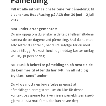
Påmelding
Fyll ut alle informasjonsfeltene for påmelding til
Lisenskurs RoadRacing på ACR den 30 juni – 2 juli
2017.
Mat under arrangementet:
Du må oppgi om du ønsker å delta på fellesmåltidene i
kantina de tre dagene ved påmelding. Skal du ha mat
selv setter du antall 1, har du reisefølge tar du med
disse i tillegg. Frokost, lunch og middag koster omlag
kr 330,- pr pers pr dag.
NB! Husk å bekrefte påmeldingen på neste side
du kommer til etter du har fylt inn all info og
trykket “send” under!
Du vil og motta en bekreftelse pr epost at
påmeldingen er registert. Om du ikke får denne
kontakt oss gjerne for å verifisere påmeldingen (sjekk
gjerne SPAM-mail først, den kan havne der)