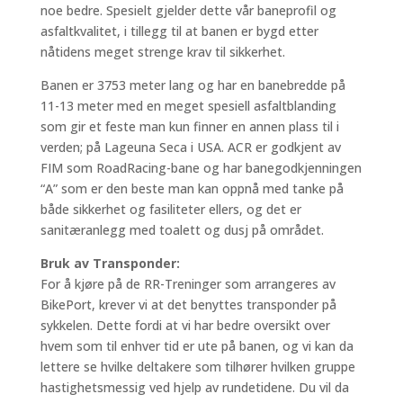
noe bedre. Spesielt gjelder dette vår baneprofil og
asfaltkvalitet, i tillegg til at banen er bygd etter
nåtidens meget strenge krav til sikkerhet.
Banen er 3753 meter lang og har en banebredde på
11-13 meter med en meget spesiell asfaltblanding
som gir et feste man kun finner en annen plass til i
verden; på Lageuna Seca i USA. ACR er godkjent av
FIM som RoadRacing-bane og har banegodkjenningen
“A” som er den beste man kan oppnå med tanke på
både sikkerhet og fasiliteter ellers, og det er
sanitæranlegg med toalett og dusj på området.
Bruk av Transponder:
For å kjøre på de RR-Treninger som arrangeres av
BikePort, krever vi at det benyttes transponder på
sykkelen. Dette fordi at vi har bedre oversikt over
hvem som til enhver tid er ute på banen, og vi kan da
lettere se hvilke deltakere som tilhører hvilken gruppe
hastighetsmessig ved hjelp av rundetidene. Du vil da