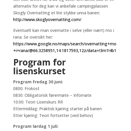
alternativ for deg kan vi anbefale campingplassen
Skogly Overnatting et lite stykke unna banen:
http://www.skoglyovernatting.com/
Eventuelt kan man overnatte i selve (eller nært) mo i
rana. Se oversikt her:
https://www.google.no/maps/search/overnatting+mo
+i+rana/@66.3258951,14.1817593,12z/data=!3m1!4b1
Program for
lisenskurset
P
rogram Fredag 30 juni:
0800: Frokost
0830: Obligatorisk førermøte – Infomøte
10:00: Teori Lisenskurs RR
Ettermiddag: Praktisk kjøring starter på banen
Etter kjøring: Teori fortsetter (ved behov)
Program lørdag 1 juli: