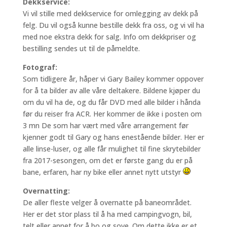
Dekkservice:
Vi vil stille med dekkservice for omlegging av dekk på
felg. Du vil også kunne bestille dekk fra oss, og vi vil ha
med noe ekstra dekk for salg. Info om dekkpriser og
bestilling sendes ut til de påmeldte.
Fotograf:
Som tidligere år, håper vi Gary Bailey kommer oppover
for å ta bilder av alle våre deltakere. Bildene kjøper du
om du vil ha de, og du får DVD med alle bilder i hånda
før du reiser fra ACR. Her kommer de ikke i posten om
3 mn De som har vært med våre arrangement før
kjenner godt til Gary og hans enestående bilder. Her er
alle linse-luser, og alle får mulighet til fine skrytebilder
fra 2017-sesongen, om det er første gang du er på
bane, erfaren, har ny bike eller annet nytt utstyr
Overnatting:
De aller fleste velger å overnatte på baneområdet.
Her er det stor plass til å ha med campingvogn, bil,
telt eller annet for å bo og sove. Om dette ikke er et