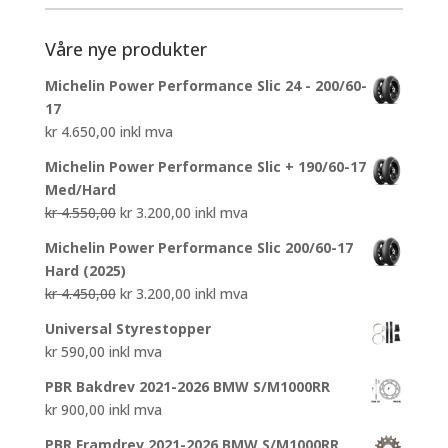
Våre nye produkter
Michelin Power Performance Slic 24 - 200/60-
17
kr
4.650,00
inkl mva
Michelin Power Performance Slic + 190/60-17
Med/Hard
Opprinnelig
Nåværende
kr
4.550,00
kr
3.200,00
inkl mva
pris
pris
Michelin Power Performance Slic 200/60-17
var:
er:
Hard (2025)
kr 4.550,00.
kr 3.200,00.
Opprinnelig
Nåværende
kr
4.450,00
kr
3.200,00
inkl mva
pris
pris
Universal Styrestopper
var:
er:
kr
590,00
inkl mva
kr 4.450,00.
kr 3.200,00.
PBR Bakdrev 2021-2026 BMW S/M1000RR
kr
900,00
inkl mva
PBR Framdrev 2021-2026 BMW S/M1000RR