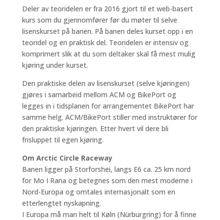
Deler av teoridelen er fra 2016 gjort til et web-basert
kurs som du gjennomfører før du møter til selve
lisenskurset på banen. På banen deles kurset opp i en
teoridel og en praktisk del. Teoridelen er intensiv og
komprimert slik at du som deltaker skal få mest mulig
kjøring under kurset.
Den praktiske delen av lisenskurset (selve kjøringen)
gjøres i samarbeid mellom ACM og BikePort og
legges in i tidsplanen for arrangementet BikePort har
samme helg. ACM/BikePort stiller med instruktører for
den praktiske kjøringen. Etter hvert vil dere bli
frisluppet til egen kjøring.
Om Arctic Circle Raceway
Banen ligger på Storforshei, langs E6 ca. 25 km nord
for Mo I Rana og betegnes som den mest moderne i
Nord-Europa og omtales internasjonalt som en
etterlengtet nyskapning.
I Europa må man helt til Køln (Nürburgring) for å finne