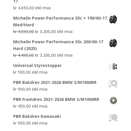
17
kr
4.650,00
inkl mva
Michelin Power Performance Slic + 190/60-17
Med/Hard
Opprinnelig
Nåværende
kr
4.550,00
kr
3.200,00
inkl mva
pris
pris
Michelin Power Performance Slic 200/60-17
var:
er:
Hard (2025)
kr 4.550,00.
kr 3.200,00.
Opprinnelig
Nåværende
kr
4.450,00
kr
3.200,00
inkl mva
pris
pris
Universal Styrestopper
var:
er:
kr
590,00
inkl mva
kr 4.450,00.
kr 3.200,00.
PBR Bakdrev 2021-2026 BMW S/M1000RR
kr
900,00
inkl mva
PBR Framdrev 2021-2026 BMW S/M1000RR
kr
450,00
inkl mva
PBR Bakdrev Kawasaki
kr
900,00
inkl mva