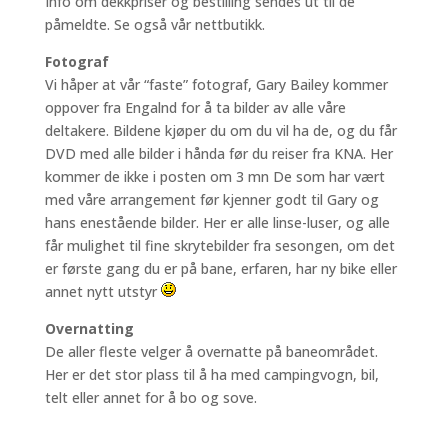
Info om dekkpriser og bestilling sendes ut til de
påmeldte. Se også vår nettbutikk.
Fotograf
Vi håper at vår “faste” fotograf, Gary Bailey kommer
oppover fra Engalnd for å ta bilder av alle våre
deltakere. Bildene kjøper du om du vil ha de, og du får
DVD med alle bilder i hånda før du reiser fra KNA. Her
kommer de ikke i posten om 3 mn De som har vært
med våre arrangement før kjenner godt til Gary og
hans enestående bilder. Her er alle linse-luser, og alle
får mulighet til fine skrytebilder fra sesongen, om det
er første gang du er på bane, erfaren, har ny bike eller
annet nytt utstyr
Overnatting
De aller fleste velger å overnatte på baneområdet.
Her er det stor plass til å ha med campingvogn, bil,
telt eller annet for å bo og sove.