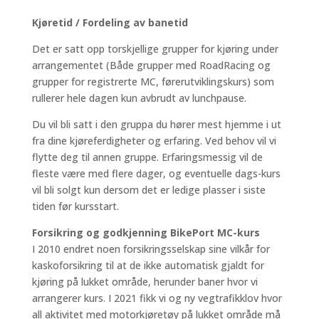
Kjøretid / Fordeling av banetid
Det er satt opp torskjellige grupper for kjøring under
arrangementet (Både grupper med RoadRacing og
grupper for registrerte MC, førerutviklingskurs) som
rullerer hele dagen kun avbrudt av lunchpause.
Du vil bli satt i den gruppa du hører mest hjemme i ut
fra dine kjøreferdigheter og erfaring. Ved behov vil vi
flytte deg til annen gruppe. Erfaringsmessig vil de
fleste være med flere dager, og eventuelle dags-kurs
vil bli solgt kun dersom det er ledige plasser i siste
tiden før kursstart.
Forsikring og godkjenning BikePort MC-kurs
I 2010 endret noen forsikringsselskap sine vilkår for
kaskoforsikring til at de ikke automatisk gjaldt for
kjøring på lukket område, herunder baner hvor vi
arrangerer kurs. I 2021 fikk vi og ny vegtrafikklov hvor
all aktivitet med motorkjøretøy på lukket område må