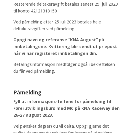
Resterende deltakeravgift betales senest 25 juli 2023
til konto 42121318150
Ved påmelding etter 25 juli 2023 betales hele
deltakeravgiften ved påmelding.
Oppgi navn og referanse “KNA August” på
innbetalingene. Kvittering blir sendt ut pr epost
når vi har registeret innbetalingen din.
Betalingsinformasjon medfølger også i bekreftelsen
du får ved påmelding.
Påmelding
Fyll ut informasjons-feltene for påmelding til
Førerutviklingskurs med MC på KNA Raceway den
26-27 august 2023.
Velg ønsket dag(er) du vil delta. Oppgi gjerne det
nivået du mener du selv har før kurset så vi enklere