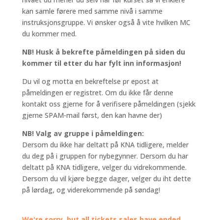
kan samle førere med samme nivå i samme
instruksjonsgruppe. Vi ønsker også å vite hvilken MC
du kommer med.
NB! Husk å bekrefte påmeldingen på siden du
kommer til etter du har fylt inn informasjon!
Du vil og motta en bekreftelse pr epost at
påmeldingen er registret. Om du ikke får denne
kontakt oss gjerne for å verifisere påmeldingen (sjekk
gjerne SPAM-mail først, den kan havne der)
NB! Valg av gruppe i påmeldingen:
Dersom du ikke har deltatt på KNA tidligere, melder
du deg på i gruppen for nybegynner. Dersom du har
deltatt på KNA tidligere, velger du vidrekommende.
Dersom du vil kjøre begge dager, velger du iht dette
på lørdag, og viderekommende på søndag!
We're sorry, but all tickets sales have ended