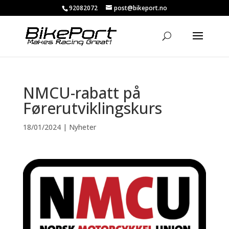
92082072
post@bikeport.no
NMCU-rabatt på
Førerutviklingskurs
18/01/2024
|
Nyheter