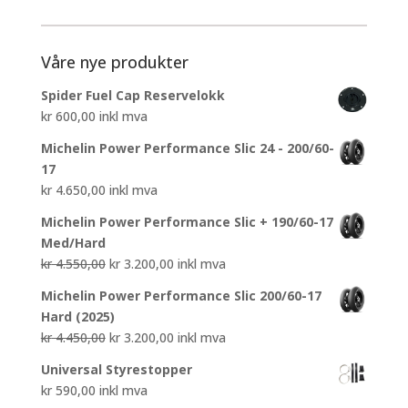
Våre nye produkter
Spider Fuel Cap Reservelokk
kr
600,00
inkl mva
Michelin Power Performance Slic 24 - 200/60-
17
kr
4.650,00
inkl mva
Michelin Power Performance Slic + 190/60-17
Med/Hard
Opprinnelig
Nåværende
kr
4.550,00
kr
3.200,00
inkl mva
pris
pris
Michelin Power Performance Slic 200/60-17
var:
er:
Hard (2025)
kr 4.550,00.
kr 3.200,00.
Opprinnelig
Nåværende
kr
4.450,00
kr
3.200,00
inkl mva
pris
pris
Universal Styrestopper
var:
er:
kr
590,00
inkl mva
kr 4.450,00.
kr 3.200,00.