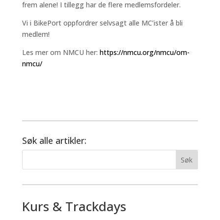
frem alene! I tillegg har de flere medlemsfordeler.
Vi i BikePort oppfordrer selvsagt alle MC’ister å bli
medlem!
Les mer om NMCU her:
https://nmcu.org/nmcu/om-
nmcu/
Søk alle artikler:
Kurs & Trackdays