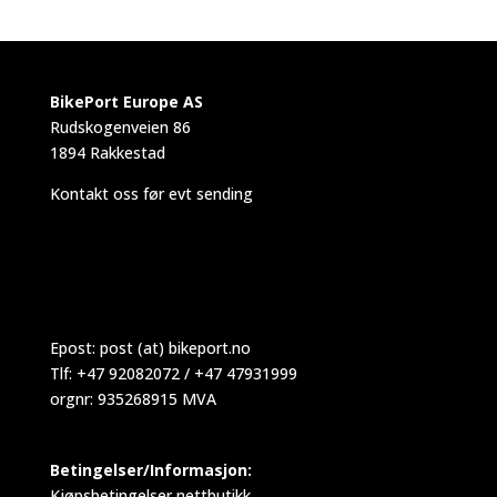
BikePort Europe AS
Rudskogenveien 86
1894 Rakkestad
Kontakt oss før evt sending
Epost:
post (at) bikeport.no
Tlf: +47 92082072 / +47 47931999
orgnr: 935268915 MVA
Betingelser/Informasjon:
Kjøpsbetingelser nettbutikk