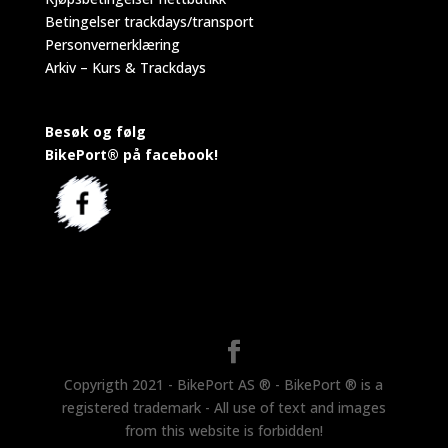
Betingelser trackdays/transport
Personvernerklæring
Arkiv – Kurs & Trackdays
Besøk og følg
BikePort® på facebook!
Copyrigth 2021 - BikePort AS ® - BikePort ® is a
registered trademark - All use of text and images
from this website is forbidden!