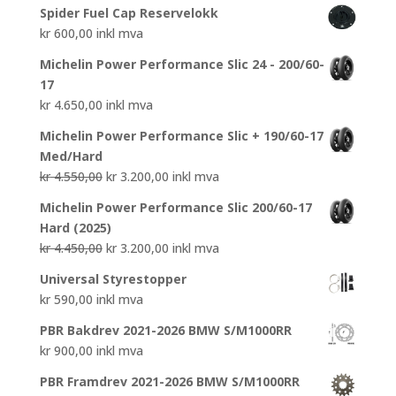
Spider Fuel Cap Reservelokk
kr
600,00
inkl mva
Michelin Power Performance Slic 24 - 200/60-
17
kr
4.650,00
inkl mva
Michelin Power Performance Slic + 190/60-17
Med/Hard
Opprinnelig
Nåværende
kr
4.550,00
kr
3.200,00
inkl mva
pris
pris
Michelin Power Performance Slic 200/60-17
var:
er:
Hard (2025)
kr 4.550,00.
kr 3.200,00.
Opprinnelig
Nåværende
kr
4.450,00
kr
3.200,00
inkl mva
pris
pris
Universal Styrestopper
var:
er:
kr
590,00
inkl mva
kr 4.450,00.
kr 3.200,00.
PBR Bakdrev 2021-2026 BMW S/M1000RR
kr
900,00
inkl mva
PBR Framdrev 2021-2026 BMW S/M1000RR