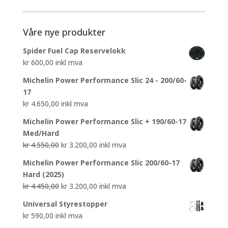
Våre nye produkter
Spider Fuel Cap Reservelokk
kr
600,00
inkl mva
Michelin Power Performance Slic 24 - 200/60-
17
kr
4.650,00
inkl mva
Michelin Power Performance Slic + 190/60-17
Med/Hard
Opprinnelig
Nåværende
kr
4.550,00
kr
3.200,00
inkl mva
pris
pris
Michelin Power Performance Slic 200/60-17
var:
er:
Hard (2025)
kr 4.550,00.
kr 3.200,00.
Opprinnelig
Nåværende
kr
4.450,00
kr
3.200,00
inkl mva
pris
pris
Universal Styrestopper
var:
er:
kr
590,00
inkl mva
kr 4.450,00.
kr 3.200,00.