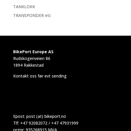
TANKLOKK
TRANSPONDER etc
BikePort Europe AS
Rudskogenveien 86
1894 Rakkestad
Kontakt oss før evt sending
Epost:
post (at) bikeport.no
Tlf: +47 92082072 / +47 47931999
orgnr: 935268915 MVA