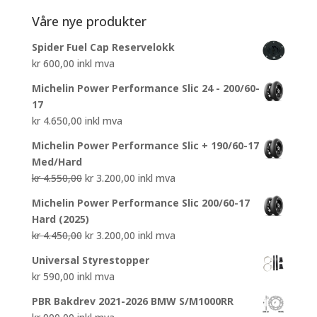
Våre nye produkter
Spider Fuel Cap Reservelokk
kr
600,00
inkl mva
Michelin Power Performance Slic 24 - 200/60-
17
kr
4.650,00
inkl mva
Michelin Power Performance Slic + 190/60-17
Med/Hard
Opprinnelig
Nåværende
kr
4.550,00
kr
3.200,00
inkl mva
pris
pris
Michelin Power Performance Slic 200/60-17
var:
er:
Hard (2025)
kr 4.550,00.
kr 3.200,00.
Opprinnelig
Nåværende
kr
4.450,00
kr
3.200,00
inkl mva
pris
pris
Universal Styrestopper
var:
er:
kr
590,00
inkl mva
kr 4.450,00.
kr 3.200,00.
PBR Bakdrev 2021-2026 BMW S/M1000RR