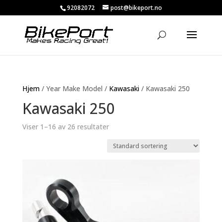
92082072
post@bikeport.no
Hjem
/ Year Make Model /
Kawasaki
/ Kawasaki 250
Kawasaki 250
Viser 1–16 av 26 resultater