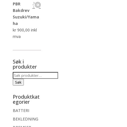
PBR
Bakdrev
Suzuki/Yama
ha
kr
900,00
inkl
mva
Søk i
produkter
Søk
etter:
Søk
Produktkat
egorier
BATTERI
BEKLEDNING