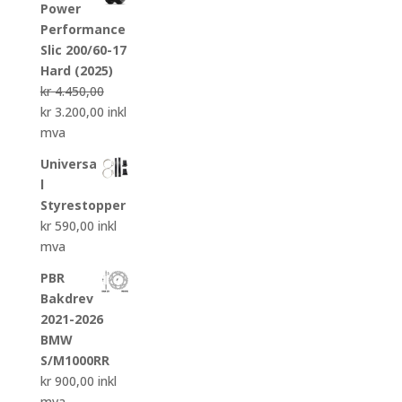
Power
Performance
Slic 200/60-17
Hard (2025)
kr
4.450,00
Opprinnelig
Nåværende
kr
3.200,00
inkl
pris
pris
mva
var:
er:
Universa
kr 4.450,00.
kr 3.200,00.
l
Styrestopper
kr
590,00
inkl
mva
PBR
Bakdrev
2021-2026
BMW
S/M1000RR
kr
900,00
inkl
mva