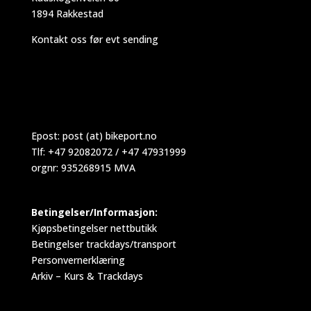
1894 Rakkestad
Kontakt oss før evt sending
Epost:
post (at) bikeport.no
Tlf: +47 92082072 / +47 47931999
orgnr: 935268915 MVA
Betingelser/Informasjon:
Kjøpsbetingelser nettbutikk
Betingelser trackdays/transport
Personvernerklæring
Arkiv – Kurs & Trackdays