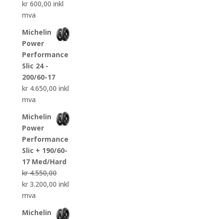
kr
600,00
inkl
mva
Michelin
Power
Performance
Slic 24 -
200/60-17
kr
4.650,00
inkl
mva
Michelin
Power
Performance
Slic + 190/60-
17 Med/Hard
kr
4.550,00
Opprinnelig
Nåværende
kr
3.200,00
inkl
pris
pris
mva
var:
er:
Michelin
kr 4.550,00.
kr 3.200,00.