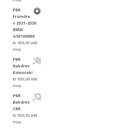
PBR
Framdre
v 2021-2026
BMW
S/M1000RR
kr
450,00
inkl
mva
PBR
Bakdrev
Kawasaki
kr
900,00
inkl
mva
PBR
Bakdrev
CBR
kr
900,00
inkl
mva