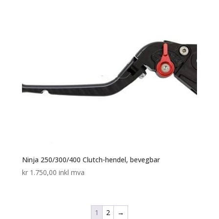
Ninja 250/300/400 Clutch-hendel, bevegbar
kr
1.750,00
inkl mva
1
2
→