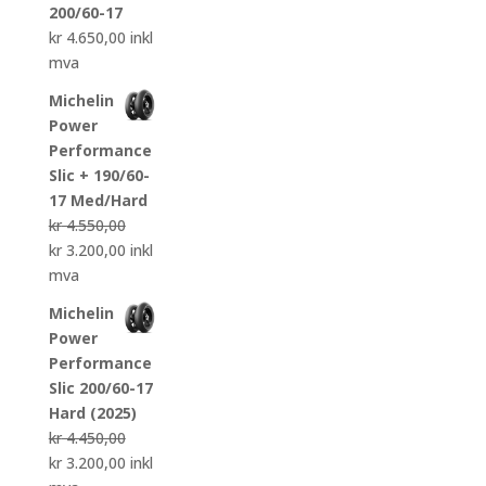
200/60-17
kr
4.650,00
inkl
mva
Michelin
Power
Performance
Slic + 190/60-
17 Med/Hard
kr
4.550,00
Opprinnelig
Nåværende
kr
3.200,00
inkl
pris
pris
mva
var:
er:
Michelin
kr 4.550,00.
kr 3.200,00.
Power
Performance
Slic 200/60-17
Hard (2025)
kr
4.450,00
Opprinnelig
Nåværende
kr
3.200,00
inkl