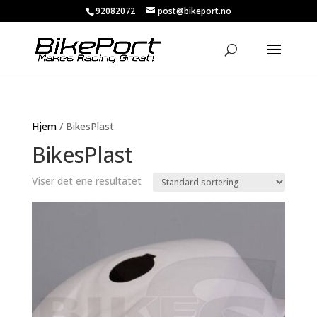
92082072
post@bikeport.no
Hjem
/ BikesPlast
BikesPlast
Viser det ene resultatet