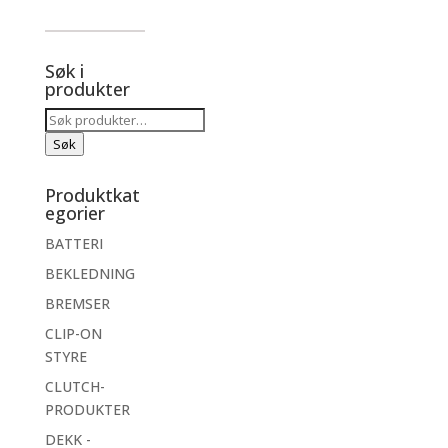
Søk i
produkter
Søk
etter:
Søk
Produktkat
egorier
BATTERI
BEKLEDNING
BREMSER
CLIP-ON
STYRE
CLUTCH-
PRODUKTER
DEKK -