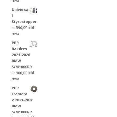
pris
pris
mva
var:
er:
Universa
kr 4.450,00.
kr 3.200,00.
l
Styrestopper
kr
590,00
inkl
mva
PBR
Bakdrev
2021-2026
BMW
S/M1000RR
kr
900,00
inkl
mva
PBR
Framdre
v 2021-2026
BMW
S/M1000RR