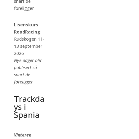
snart de
foreligger
Lisenskurs
RoadRacing:
Rudskogen 11-
13 september
2026
Nye dager blir
publisert så
snart de
foreligger
Trackda
ys i
Spania
Vinteren