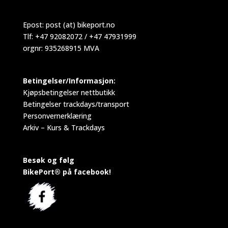
Epost:
post (at) bikeport.no
Tlf: +47 92082072 / +47 47931999
orgnr: 935268915 MVA
Betingelser/Informasjon:
Kjøpsbetingelser nettbutikk
Betingelser trackdays/transport
Personvernerklæring
Arkiv – Kurs & Trackdays
Besøk og følg
BikePort® på facebook!