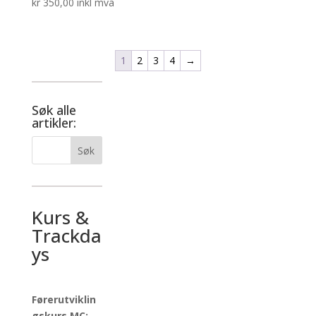
kr
350,00
inkl mva
1
2
3
4
→
Søk alle
artikler:
Kurs &
Trackda
ys
Førerutviklin
gskurs MC: