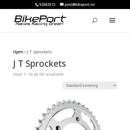
92082072
post@bikeport.no
Hjem
/ J T Sprockets
J T Sprockets
Viser 1–16 av 56 resultater