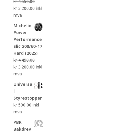
kr
4.550,00
Opprinnelig
Nåværende
kr
3.200,00
inkl
pris
pris
mva
var:
er:
Michelin
kr 4.550,00.
kr 3.200,00.
Power
Performance
Slic 200/60-17
Hard (2025)
kr
4.450,00
Opprinnelig
Nåværende
kr
3.200,00
inkl
pris
pris
mva
var:
er:
Universa
kr 4.450,00.
kr 3.200,00.
l
Styrestopper
kr
590,00
inkl
mva
PBR
Bakdrev