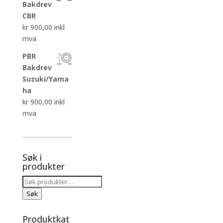
Bakdrev
CBR
kr
900,00
inkl
mva
PBR
Bakdrev
Suzuki/Yama
ha
kr
900,00
inkl
mva
Søk i
produkter
Søk
etter:
Søk
Produktkat