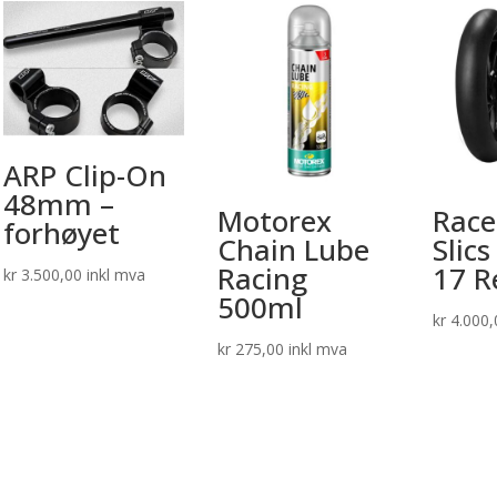
ARP Clip-On
48mm –
Motorex
Race
forhøyet
Chain Lube
Slic
Racing
17 R
kr
3.500,00
inkl mva
500ml
kr
4.000,
kr
275,00
inkl mva