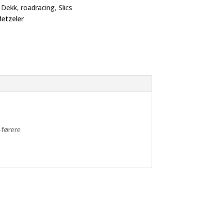
:
Dekk
,
roadracing
,
Slics
etzeler
-førere