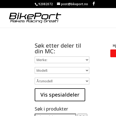
92082072
post@bikeport.no
Søk etter deler til
H
din MC:
Søk i produkter