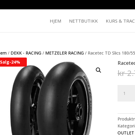
HJEM
NETTBUTIKK
KURS & TRA
jem
/
DEKK - RACING
/
METZELER RACING
/ Racetec TD Slics 180/5
Salg-
24%
Racetec
kr
2.
Racetec
TD
Slics
180/55-
17
Produkt
Rear
Kategori
antall
OUTLET