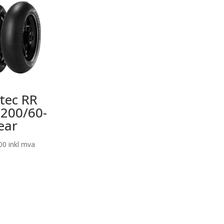
tec RR
s 200/60-
ear
00
inkl mva