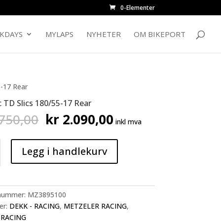
0-Elementer
CKDAYS
MYLAPS
NYHETER
OM BIKEPORT
5-17 Rear
 TD Slics 180/55-17 Rear
Opprinnelig
Nåværende
750,00
kr
2.090,00
inkl mva
pris
pris
var:
er:
kr 2.750,00.
kr 2.090,00.
Legg i handlekurv
nummer:
MZ3895100
er:
DEKK - RACING
,
METZELER RACING
,
 RACING