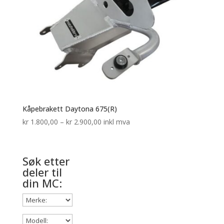
Kåpebrakett Daytona 675(R)
Prisområde:
kr
1.800,00
–
kr
2.900,00
inkl mva
kr 1.800,00
til
kr 2.900,00
Søk etter
deler til
din MC: