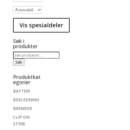
Søk i
produkter
Søk
etter:
Søk
Produktkat
egorier
BATTERI
BEKLEDNING
BREMSER
CLIP-ON
STYRE