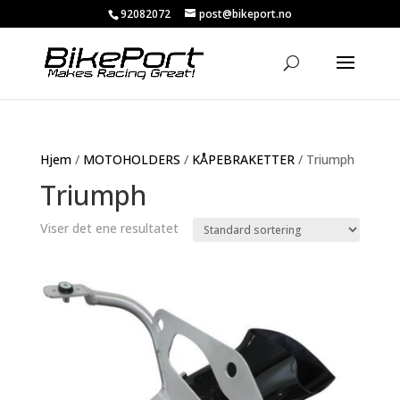
92082072
post@bikeport.no
Hjem
/
MOTOHOLDERS
/
KÅPEBRAKETTER
/ Triumph
Triumph
Viser det ene resultatet