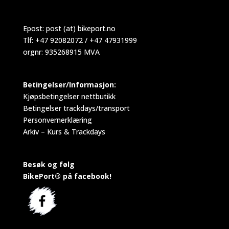
Epost:
post (at) bikeport.no
Tlf: +47 92082072 / +47 47931999
orgnr: 935268915 MVA
Betingelser/Informasjon:
Kjøpsbetingelser nettbutikk
Betingelser trackdays/transport
Personvernerklæring
Arkiv – Kurs & Trackdays
Besøk og følg
BikePort® på facebook!