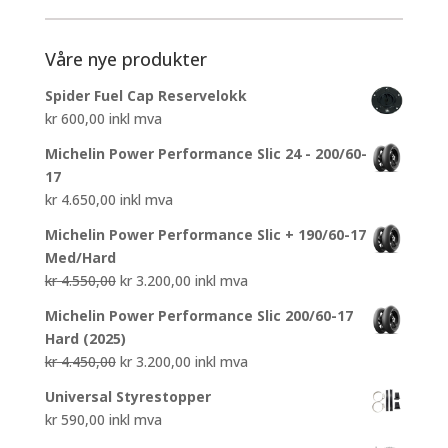
Våre nye produkter
Spider Fuel Cap Reservelokk
kr
600,00
inkl mva
Michelin Power Performance Slic 24 - 200/60-
17
kr
4.650,00
inkl mva
Michelin Power Performance Slic + 190/60-17
Med/Hard
Opprinnelig
Nåværende
kr
4.550,00
kr
3.200,00
inkl mva
pris
pris
Michelin Power Performance Slic 200/60-17
var:
er:
Hard (2025)
kr 4.550,00.
kr 3.200,00.
Opprinnelig
Nåværende
kr
4.450,00
kr
3.200,00
inkl mva
pris
pris
Universal Styrestopper
var:
er:
kr
590,00
inkl mva
kr 4.450,00.
kr 3.200,00.