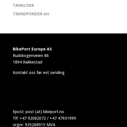
TANKLOKK
TRANSPONDER etc
BikePort Europe AS
Rudskogenveien 86
1894 Rakkestad
Kontakt oss før evt sending
Epost:
post (at) bikeport.no
Tlf: +47 92082072 / +47 47931999
orgnr: 935268915 MVA