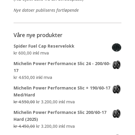
Nye datoer publiseres fortløpende
Våre nye produkter
Spider Fuel Cap Reservelokk
kr
600,00
inkl mva
Michelin Power Performance Slic 24 - 200/60-
17
kr
4.650,00
inkl mva
Michelin Power Performance Slic + 190/60-17
Med/Hard
Opprinnelig
Nåværende
kr
4.550,00
kr
3.200,00
inkl mva
pris
pris
Michelin Power Performance Slic 200/60-17
var:
er:
Hard (2025)
kr 4.550,00.
kr 3.200,00.
Opprinnelig
Nåværende
kr
4.450,00
kr
3.200,00
inkl mva
pris
pris