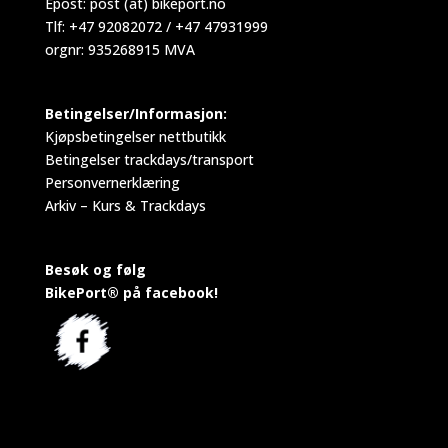
Epost:
post (at) bikeport.no
Tlf: +47 92082072 / +47 47931999
orgnr: 935268915 MVA
Betingelser/Informasjon:
Kjøpsbetingelser nettbutikk
Betingelser trackdays/transport
Personvernerklæring
Arkiv – Kurs & Trackdays
Besøk og følg
BikePort® på facebook!