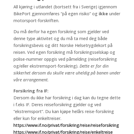
All kjøring i utlandet (bortsett fra i Sverige) igjennom
BikePort gjennomføres “på egen risiko” og
ikke
under
motorsport-forskriften.
Du må derfor ha egen forsikring som gjelder ved
denne type aktivitet og du må ta med deg både
forsikringsbevis og ditt Norske Helsetrygdekort på
reisen. Ved egen forsikring må forsikringsselskap og
polise-nummer oppgis ved påmelding (reiseforsikring
og/eller ekstremsport-forsikring).
Dette er for din
sikkerhet dersom du skulle være uheldig på banen under
våre arrangement.
Forsikring fra IF:
Dersom du ikke har forsikring i dag kan du tegne dette
i f.eks IF. Deres reiseforsikring gjelder og ved
“ekstremsport”. Du kan kjøpe helårs reise-forsikring
eller kun for enkeltreiser.
https://www.if.no/privat/forsikring/reise/reiseforsikring
https://www.if.no/privat/forsikring/reise/enkeltreise