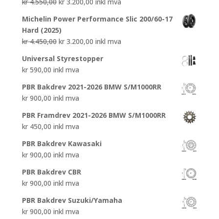
Opprinnelig
Nåværende
kr
4.550,00
kr
3.200,00
inkl mva
pris
pris
Michelin Power Performance Slic 200/60-17
var:
er:
Hard (2025)
kr 4.550,00.
kr 3.200,00.
Opprinnelig
Nåværende
kr
4.450,00
kr
3.200,00
inkl mva
pris
pris
Universal Styrestopper
var:
er:
kr
590,00
inkl mva
kr 4.450,00.
kr 3.200,00.
PBR Bakdrev 2021-2026 BMW S/M1000RR
kr
900,00
inkl mva
PBR Framdrev 2021-2026 BMW S/M1000RR
kr
450,00
inkl mva
PBR Bakdrev Kawasaki
kr
900,00
inkl mva
PBR Bakdrev CBR
kr
900,00
inkl mva
PBR Bakdrev Suzuki/Yamaha
kr
900,00
inkl mva