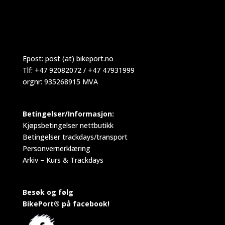
Epost:
post (at) bikeport.no
Tlf: +47 92082072 / +47 47931999
orgnr: 935268915 MVA
Betingelser/Informasjon:
Kjøpsbetingelser nettbutikk
Betingelser trackdays/transport
Personvernerklæring
Arkiv – Kurs & Trackdays
Besøk og følg
BikePort® på facebook!