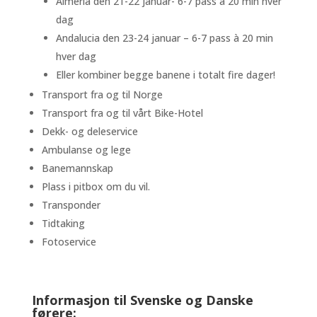
Almeria den 21-22 januar- 6-7 pass à 20 min hver
dag
Andalucia den 23-24 januar – 6-7 pass à 20 min
hver dag
Eller kombiner begge banene i totalt fire dager!
Transport fra og til Norge
Transport fra og til vårt Bike-Hotel
Dekk- og deleservice
Ambulanse og lege
Banemannskap
Plass i pitbox om du vil.
Transponder
Tidtaking
Fotoservice
Informasjon til Svenske og Danske
førere: