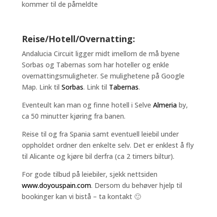
kommer til de påmeldte
Reise/Hotell/Overnatting:
Andalucia Circuit ligger midt imellom de må byene
Sorbas og Tabernas som har hoteller og enkle
overnattingsmuligheter. Se mulighetene på Google
Map. Link til
Sorbas
. Link til
Tabernas
.
Eventeult kan man og finne hotell i Selve
Almeria
by,
ca 50 minutter kjøring fra banen.
Reise til og fra Spania samt eventuell leiebil under
oppholdet ordner den enkelte selv. Det er enklest å fly
til Alicante og kjøre bil derfra (ca 2 timers biltur).
For gode tilbud på leiebiler, sjekk nettsiden
www.doyouspain.com
. Dersom du behøver hjelp til
bookinger kan vi bistå – ta kontakt 🙂