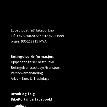
Epost:
post (at) bikeport.no
Tlf: +47 92082072 / +47 47931999
orgnr: 935268915 MVA
Betingelser/Informasjon:
Kjøpsbetingelser nettbutikk
Betingelser trackdays/transport
Personvernerklæring
Arkiv – Kurs & Trackdays
Besøk og følg
BikePort® på facebook!