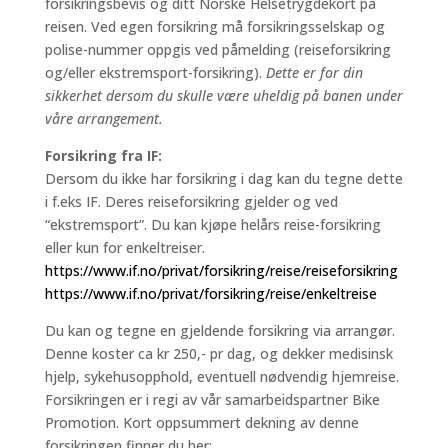
forsikringsbevis og ditt Norske Helsetrygdekort på
reisen. Ved egen forsikring må forsikringsselskap og
polise-nummer oppgis ved påmelding (reiseforsikring
og/eller ekstremsport-forsikring).
Dette er for din
sikkerhet dersom du skulle være uheldig på banen under
våre arrangement.
Forsikring fra IF:
Dersom du ikke har forsikring i dag kan du tegne dette
i f.eks IF. Deres reiseforsikring gjelder og ved
“ekstremsport”. Du kan kjøpe helårs reise-forsikring
eller kun for enkeltreiser.
https://www.if.no/privat/forsikring/reise/reiseforsikring
https://www.if.no/privat/forsikring/reise/enkeltreise
Du kan og tegne en gjeldende forsikring via arrangør.
Denne koster ca kr 250,- pr dag, og dekker medisinsk
hjelp, sykehusopphold, eventuell nødvendig hjemreise.
Forsikringen er i regi av vår samarbeidspartner Bike
Promotion. Kort oppsummert dekning av denne
forsikringen finner du her: