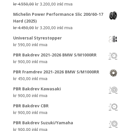
Opprinnelig
Nåværende
kr
4.550,00
kr
3.200,00
inkl mva
pris
pris
Michelin Power Performance Slic 200/60-17
var:
er:
Hard (2025)
kr 4.550,00.
kr 3.200,00.
Opprinnelig
Nåværende
kr
4.450,00
kr
3.200,00
inkl mva
pris
pris
Universal Styrestopper
var:
er:
kr
590,00
inkl mva
kr 4.450,00.
kr 3.200,00.
PBR Bakdrev 2021-2026 BMW S/M1000RR
kr
900,00
inkl mva
PBR Framdrev 2021-2026 BMW S/M1000RR
kr
450,00
inkl mva
PBR Bakdrev Kawasaki
kr
900,00
inkl mva
PBR Bakdrev CBR
kr
900,00
inkl mva
PBR Bakdrev Suzuki/Yamaha
kr
900,00
inkl mva