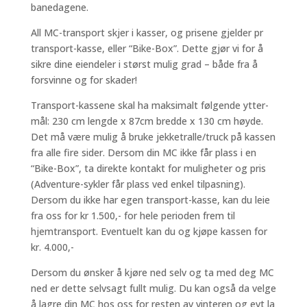
banedagene.
All MC-transport skjer i kasser, og prisene gjelder pr
transport-kasse, eller “Bike-Box”. Dette gjør vi for å
sikre dine eiendeler i størst mulig grad – både fra å
forsvinne og for skader!
Transport-kassene skal ha maksimalt følgende ytter-
mål: 230 cm lengde x 87cm bredde x 130 cm høyde.
Det må være mulig å bruke jekketralle/truck på kassen
fra alle fire sider. Dersom din MC ikke får plass i en
“Bike-Box”, ta direkte kontakt for muligheter og pris
(Adventure-sykler får plass ved enkel tilpasning).
Dersom du ikke har egen transport-kasse, kan du leie
fra oss for kr 1.500,- for hele perioden frem til
hjemtransport. Eventuelt kan du og kjøpe kassen for
kr. 4.000,-
Dersom du ønsker å kjøre ned selv og ta med deg MC
ned er dette selvsagt fullt mulig. Du kan også da velge
å lagre din MC hos oss for resten av vinteren og evt la