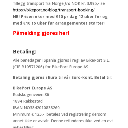
Tillegg transport fra Norge
fra
NOK kr. 3.995,- se
https://bikeport.no/blog/transport-booking/
NB! Prisen øker med €10 pr dag 12 uker før og
med €10 to uker før arrangementet starter!
Påmelding gjøres her!
Betaling:
Alle banedager i Spania gjøres i regi av BikePort S.L.
(CIF B10571206) for BikePort Europe AS.
Betaling gjøres i Euro til vår Euro-kont. Betal til:
BikePort Europe AS
Rudskogenveien 86
1894 Rakkestad
IBAN NO3842010838260
Minimum € 125,- betales ved registrering dersom
annet ikke er avtalt. Denne refunderes ikke ved en evt
avbestilling.