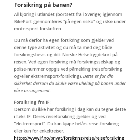
Forsikring på banen?
All kjøring i utlandet (bortsett fra i Sverige) igjennom
BikePort gjennomføres “på egen risiko” og
ikke
under
motorsport-forskriften.
Du må derfor ha egen forsikring som gjelder ved
denne type aktivitet og du må ta med deg både
forsikringsbevis og ditt Norske Helsetrygdekort på
reisen. Ved egen forsikring må forsikringsselskap og
polise-nummer oppgis ved påmelding (reiseforsikring
og/eller ekstremsport-forsikring).
Dette er for din
sikkerhet dersom du skulle være uheldig på banen under
våre arrangement.
Forsikring fra IF:
Dersom du ikke har forsikring i dag kan du tegne dette
i f.eks IF. Deres reiseforsikring gjelder og ved
“ekstremsport”. Du kan kjøpe helårs reise-forsikring
eller kun for enkeltreiser.
https://www.if.no/privat/forsikring/reise/reiseforsikring