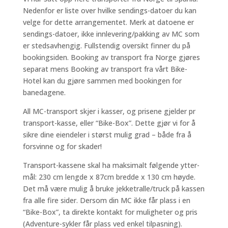
Nedenfor er liste over hvilke sendings-datoer du kan
velge for dette arrangementet. Merk at datoene er
sendings-datoer, ikke innlevering/pakking av MC som
er stedsavhengig. Fullstendig oversikt finner du på
bookingsiden. Booking av transport fra Norge gjøres
separat mens Booking av transport fra vårt Bike-
Hotel kan du gjøre sammen med bookingen for
banedagene.
All MC-transport skjer i kasser, og prisene gjelder pr
transport-kasse, eller “Bike-Box”. Dette gjør vi for å
sikre dine eiendeler i størst mulig grad – både fra å
forsvinne og for skader!
Transport-kassene skal ha maksimalt følgende ytter-
mål: 230 cm lengde x 87cm bredde x 130 cm høyde.
Det må være mulig å bruke jekketralle/truck på kassen
fra alle fire sider. Dersom din MC ikke får plass i en
“Bike-Box”, ta direkte kontakt for muligheter og pris
(Adventure-sykler får plass ved enkel tilpasning).