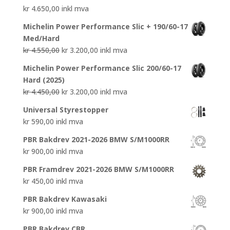
kr
4.650,00
inkl mva
Michelin Power Performance Slic + 190/60-17
Med/Hard
Opprinnelig
Nåværende
kr
4.550,00
kr
3.200,00
inkl mva
pris
pris
Michelin Power Performance Slic 200/60-17
var:
er:
Hard (2025)
kr 4.550,00.
kr 3.200,00.
Opprinnelig
Nåværende
kr
4.450,00
kr
3.200,00
inkl mva
pris
pris
Universal Styrestopper
var:
er:
kr
590,00
inkl mva
kr 4.450,00.
kr 3.200,00.
PBR Bakdrev 2021-2026 BMW S/M1000RR
kr
900,00
inkl mva
PBR Framdrev 2021-2026 BMW S/M1000RR
kr
450,00
inkl mva
PBR Bakdrev Kawasaki
kr
900,00
inkl mva
PBR Bakdrev CBR