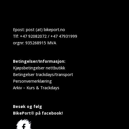
Epost:
post (at) bikeport.no
Tlf: +47 92082072 / +47 47931999
orgnr: 935268915 MVA
Betingelser/Informasjon:
Kjøpsbetingelser nettbutikk
Betingelser trackdays/transport
Personvernerklæring
Arkiv – Kurs & Trackdays
Besøk og følg
BikePort® på facebook!