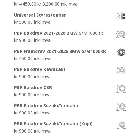
Opprinnelig
Nåværende
kr
4.450,00
kr
3.200,00
inkl mva
pris
pris
Universal Styrestopper
var:
er:
kr
590,00
inkl mva
kr 4.450,00.
kr 3.200,00.
PBR Bakdrev 2021-2026 BMW S/M1000RR
kr
900,00
inkl mva
PBR Framdrev 2021-2026 BMW S/M1000RR
kr
450,00
inkl mva
PBR Bakdrev Kawasaki
kr
900,00
inkl mva
PBR Bakdrev CBR
kr
900,00
inkl mva
PBR Bakdrev Suzuki/Yamaha
kr
900,00
inkl mva
PBR Bakdrev Suzuki/Yamaha (Kopi)
kr
900,00
inkl mva