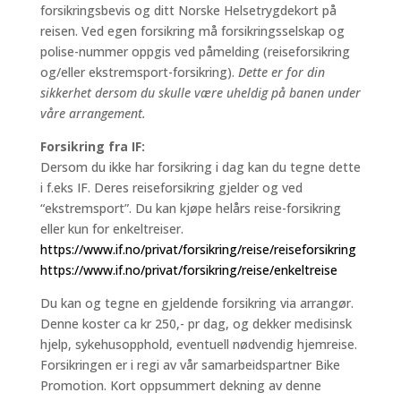
forsikringsbevis og ditt Norske Helsetrygdekort på
reisen. Ved egen forsikring må forsikringsselskap og
polise-nummer oppgis ved påmelding (reiseforsikring
og/eller ekstremsport-forsikring).
Dette er for din
sikkerhet dersom du skulle være uheldig på banen under
våre arrangement.
Forsikring fra IF:
Dersom du ikke har forsikring i dag kan du tegne dette
i f.eks IF. Deres reiseforsikring gjelder og ved
“ekstremsport”. Du kan kjøpe helårs reise-forsikring
eller kun for enkeltreiser.
https://www.if.no/privat/forsikring/reise/reiseforsikring
https://www.if.no/privat/forsikring/reise/enkeltreise
Du kan og tegne en gjeldende forsikring via arrangør.
Denne koster ca kr 250,- pr dag, og dekker medisinsk
hjelp, sykehusopphold, eventuell nødvendig hjemreise.
Forsikringen er i regi av vår samarbeidspartner Bike
Promotion. Kort oppsummert dekning av denne