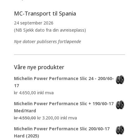
MC-Transport til Spania
24 september 2026
(NB Sjekk dato fra din avreiseplass)
Nye datoer publiseres fortløpende
Våre nye produkter
Michelin Power Performance Slic 24 - 200/60-
17
kr
4.650,00
inkl mva
Michelin Power Performance Slic + 190/60-17
Med/Hard
Opprinnelig
Nåværende
kr
4.550,00
kr
3.200,00
inkl mva
pris
pris
Michelin Power Performance Slic 200/60-17
var:
er:
Hard (2025)
kr 4.550,00.
kr 3.200,00.