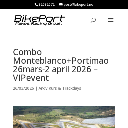
92082072
post@bikeport.no
Combo
Monteblanco+Portimao
26mars-2 april 2026 –
VIPevent
26/03/2026
|
Arkiv Kurs & Trackdays