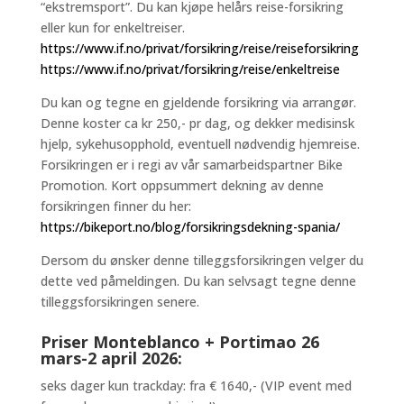
“ekstremsport”. Du kan kjøpe helårs reise-forsikring
eller kun for enkeltreiser.
https://www.if.no/privat/forsikring/reise/reiseforsikring
https://www.if.no/privat/forsikring/reise/enkeltreise
Du kan og tegne en gjeldende forsikring via arrangør.
Denne koster ca kr 250,- pr dag, og dekker medisinsk
hjelp, sykehusopphold, eventuell nødvendig hjemreise.
Forsikringen er i regi av vår samarbeidspartner Bike
Promotion. Kort oppsummert dekning av denne
forsikringen finner du her:
https://bikeport.no/blog/forsikringsdekning-spania/
Dersom du ønsker denne tilleggsforsikringen velger du
dette ved påmeldingen. Du kan selvsagt tegne denne
tilleggsforsikringen senere.
Priser Monteblanco + Portimao 26
mars-2 april 2026:
seks dager kun trackday: fra € 1640,- (VIP event med