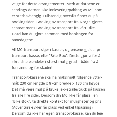
velge for dette arrangementet. Merk at datoene er
sendings-datoer, ikke innlevering/pakking av MC som
er stedsavhengig. Fullstendig oversikt finner du på
bookingsiden. Booking av transport fra Norge gjøres
separat mens Booking av transport fra vårt Bike-
Hotel kan du gjøre sammen med bookingen for
banedagene.
All MC-transport skjer i kasser, og prisene gjelder pr
transport-kasse, eller “Bike-Box”. Dette gjør vi for å
sikre dine eiendeler i størst mulig grad – både fra å
forsvinne og for skader!
Transport-kassene skal ha maksimalt følgende ytter-
mål: 230 cm lengde x 87cm bredde x 130 cm høyde.
Det må være mulig å bruke jekketralle/truck på kassen
fra alle fire sider. Dersom din MC ikke får plass i en
“Bike-Box”, ta direkte kontakt for muligheter og pris
(Adventure-sykler får plass ved enkel tilpasning).
Dersom du ikke har egen transport-kasse, kan du leie