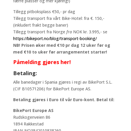
færre plasser og mer kjøring!)
Tillegg pitboksplass €50,- pr dag
Tillegg transport fra vårt Bike-Hotel: fra €. 150,-
(inkludert frakt begge baner)
Tillegg transport fra Norge
fra
NOK kr. 3.995,- se
https://bikeport.no/blog/transport-booking/
NB! Prisen øker med €10 pr dag 12 uker før og
med €10 to uker før arrangementet starter!
Påmelding gjøres her!
Betaling:
Alle banedager i Spania gjøres i regi av BikePort S.L.
(CIF B10571206) for BikePort Europe AS.
Betaling gjøres i Euro til vår Euro-kont. Betal til:
BikePort Europe AS
Rudskogenveien 86
1894 Rakkestad
IBAN NO3842010838260