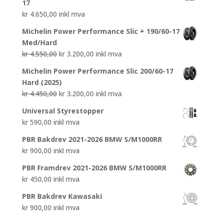
17
kr
4.650,00
inkl mva
Michelin Power Performance Slic + 190/60-17
Med/Hard
Opprinnelig
Nåværende
kr
4.550,00
kr
3.200,00
inkl mva
pris
pris
Michelin Power Performance Slic 200/60-17
var:
er:
Hard (2025)
kr 4.550,00.
kr 3.200,00.
Opprinnelig
Nåværende
kr
4.450,00
kr
3.200,00
inkl mva
pris
pris
Universal Styrestopper
var:
er:
kr
590,00
inkl mva
kr 4.450,00.
kr 3.200,00.
PBR Bakdrev 2021-2026 BMW S/M1000RR
kr
900,00
inkl mva
PBR Framdrev 2021-2026 BMW S/M1000RR
kr
450,00
inkl mva
PBR Bakdrev Kawasaki
kr
900,00
inkl mva