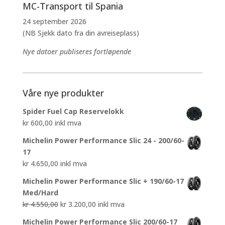
MC-Transport til Spania
24 september 2026
(NB Sjekk dato fra din avreiseplass)
Nye datoer publiseres fortløpende
Våre nye produkter
Spider Fuel Cap Reservelokk
kr
600,00
inkl mva
Michelin Power Performance Slic 24 - 200/60-
17
kr
4.650,00
inkl mva
Michelin Power Performance Slic + 190/60-17
Med/Hard
Opprinnelig
Nåværende
kr
4.550,00
kr
3.200,00
inkl mva
pris
pris
Michelin Power Performance Slic 200/60-17