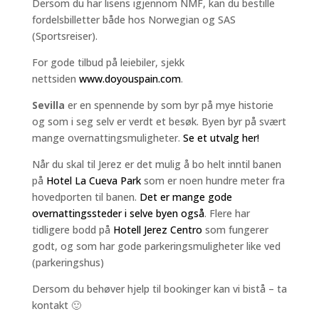
Dersom du har lisens igjennom NMF, kan du bestille
fordelsbilletter både hos Norwegian og SAS
(Sportsreiser).
For gode tilbud på leiebiler, sjekk
nettsiden
www.doyouspain.com
.
Sevilla
er en spennende by som byr på mye historie
og som i seg selv er verdt et besøk. Byen byr på svært
mange overnattingsmuligheter.
Se et utvalg her!
Når du skal til Jerez er det mulig å bo helt inntil banen
på
Hotel La Cueva Park
som er noen hundre meter fra
hovedporten til banen.
Det er mange gode
overnattingssteder i selve byen også
. Flere har
tidligere bodd på
Hotell Jerez Centro
som fungerer
godt, og som har gode parkeringsmuligheter like ved
(parkeringshus)
Dersom du behøver hjelp til bookinger kan vi bistå – ta
kontakt 🙂