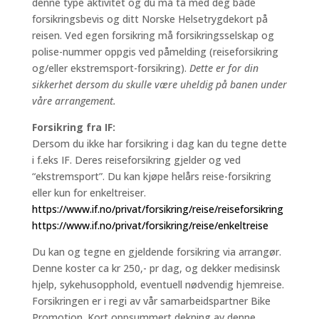
denne type aktivitet og du må ta med deg både
forsikringsbevis og ditt Norske Helsetrygdekort på
reisen. Ved egen forsikring må forsikringsselskap og
polise-nummer oppgis ved påmelding (reiseforsikring
og/eller ekstremsport-forsikring).
Dette er for din
sikkerhet dersom du skulle være uheldig på banen under
våre arrangement.
Forsikring fra IF:
Dersom du ikke har forsikring i dag kan du tegne dette
i f.eks IF. Deres reiseforsikring gjelder og ved
“ekstremsport”. Du kan kjøpe helårs reise-forsikring
eller kun for enkeltreiser.
https://www.if.no/privat/forsikring/reise/reiseforsikring
https://www.if.no/privat/forsikring/reise/enkeltreise
Du kan og tegne en gjeldende forsikring via arrangør.
Denne koster ca kr 250,- pr dag, og dekker medisinsk
hjelp, sykehusopphold, eventuell nødvendig hjemreise.
Forsikringen er i regi av vår samarbeidspartner Bike
Promotion. Kort oppsummert dekning av denne