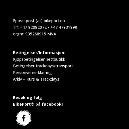
Epost:
post (at) bikeport.no
Tlf: +47 92082072 / +47 47931999
orgnr: 935268915 MVA
Betingelser/Informasjon:
Kjøpsbetingelser nettbutikk
Betingelser trackdays/transport
Personvernerklæring
Arkiv – Kurs & Trackdays
Besøk og følg
BikePort® på facebook!