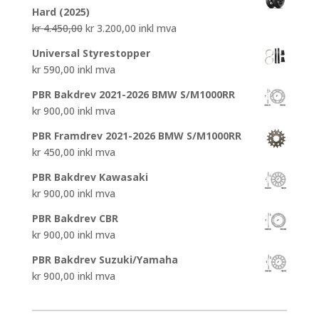
var:
er:
Hard (2025)
kr 4.550,00.
kr 3.200,00.
Opprinnelig
Nåværende
kr
4.450,00
kr
3.200,00
inkl mva
pris
pris
Universal Styrestopper
var:
er:
kr
590,00
inkl mva
kr 4.450,00.
kr 3.200,00.
PBR Bakdrev 2021-2026 BMW S/M1000RR
kr
900,00
inkl mva
PBR Framdrev 2021-2026 BMW S/M1000RR
kr
450,00
inkl mva
PBR Bakdrev Kawasaki
kr
900,00
inkl mva
PBR Bakdrev CBR
kr
900,00
inkl mva
PBR Bakdrev Suzuki/Yamaha
kr
900,00
inkl mva