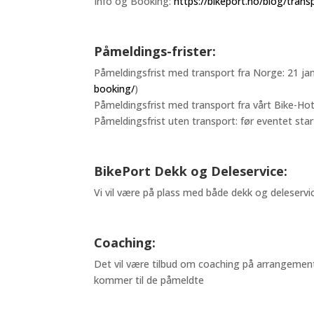
Info og Booking:
https://bikeport.no/blog/trans
Påmeldings-frister:
Påmeldingsfrist med transport fra Norge: 21 ja
booking/
)
Påmeldingsfrist med transport fra vårt Bike-Hotel:
Påmeldingsfrist uten transport: før eventet starter
BikePort Dekk og Deleservice:
Vi vil være på plass med både dekk og deleservi
Coaching:
Det vil være tilbud om coaching på arrangemen
kommer til de påmeldte