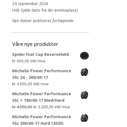
24 september 2026
(NB Sjekk dato fra din avreiseplass)
Nye datoer publiseres fortløpende
Våre nye produkter
Spider Fuel Cap Reservelokk
kr
600,00
inkl mva
Michelin Power Performance
Slic 24 - 200/60-17
kr
4.650,00
inkl mva
Michelin Power Performance
Slic + 190/60-17 Med/Hard
Opprinnelig
Nåværende
kr
4.550,00
kr
3.200,00
inkl mva
pris
pris
Michelin Power Performance
var:
er:
Slic 200/60-17 Hard (2025)
kr 4.550,00.
kr 3.200,00.