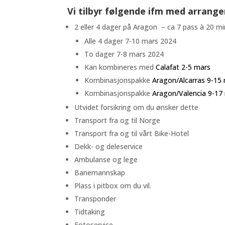
Vi tilbyr følgende ifm med arrang
2 eller 4 dager på Aragon – ca 7 pass à 20 m
Alle 4 dager 7-10 mars 2024
To dager 7-8 mars 2024
Kan kombineres med
Calafat 2-5 mars
Kombinasjonspakke
Aragon/Alcarras 9-15
Kombinasjonspakke
Aragon/Valencia 9-17
Utvidet forsikring om du ønsker dette
Transport fra og til Norge
Transport fra og til vårt Bike-Hotel
Dekk- og deleservice
Ambulanse og lege
Banemannskap
Plass i pitbox om du vil.
Transponder
Tidtaking
Fotoservice