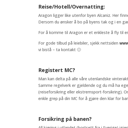
Reise/Hotell/Overnatting:
Aragon ligger like utenfor byen Alcaniz. Her fin
Dersom du ønsker å bo på byens tak og i en g
For å komme til Aragon er et enkleste å fly til en
For gode tilbud på leiebiler, sjekk nettsiden
www
vi bistå – ta kontakt 🙂
Registert MC?
Man kan delta på alle våre utenlandske vinterakti
Samme regelverk er gjeldende og du må ha egen
(reiseforsikring eller ekstremsport-forsikring).
enkle grep på din MC for å gjøre den klar for b
Forsikring på banen?
All kjøring i utlandet (bortsett fra i Sverige) 