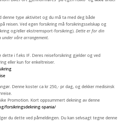
ed denne type aktivitet og du må ta med deg både
 på reisen. Ved egen forsikring må forsikringsselskap og
ring og/eller ekstremsport-forsikring).
Dette er for din
n under våre arrangement.
dette i f.eks IF. Deres reiseforsikring gjelder og ved
ng eller kun for enkeltreiser.
sikring
ise
angør. Denne koster ca kr 250,- pr dag, og dekker medisinsk
mreise.
r Bike Promotion. Kort oppsummert dekning av denne
log/forsikringsdekning-spania/
elger du dette ved påmeldingen. Du kan selvsagt tegne denne