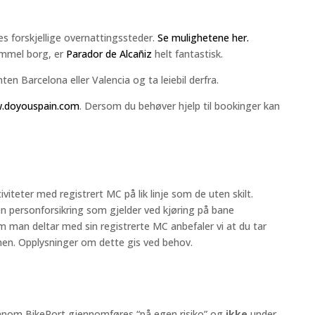
nes forskjellige overnattingssteder.
Se mulighetene her.
ammel borg, er
Parador de Alcañiz
helt fantastisk.
ten Barcelona eller Valencia og ta leiebil derfra.
.doyouspain.com
. Dersom du behøver hjelp til bookinger kan
viteter med registrert MC på lik linje som de uten skilt.
 personforsikring som gjelder ved kjøring på bane
 Om man deltar med sin registrerte MC anbefaler vi at du tar
anen. Opplysninger om dette gis ved behov.
igjennom BikePort gjennomføres “på egen risiko” og
ikke
under