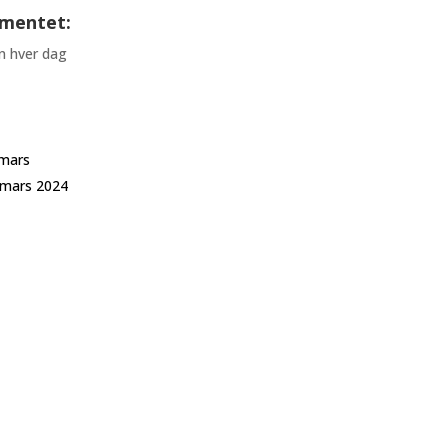
ementet:
in hver dag
 mars
 mars 2024