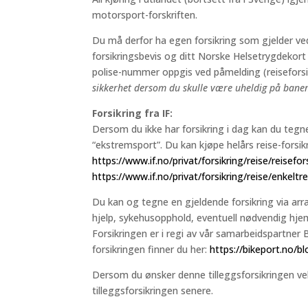
motorsport-forskriften.
Du må derfor ha egen forsikring som gjelder v
forsikringsbevis og ditt Norske Helsetrygdekort
polise-nummer oppgis ved påmelding (reiseforsik
sikkerhet dersom du skulle være uheldig på bane
Forsikring fra IF:
Dersom du ikke har forsikring i dag kan du tegne 
“ekstremsport”. Du kan kjøpe helårs reise-forsikri
https://www.if.no/privat/forsikring/reise/reisefor
https://www.if.no/privat/forsikring/reise/enkeltre
Du kan og tegne en gjeldende forsikring via arr
hjelp, sykehusopphold, eventuell nødvendig hje
Forsikringen er i regi av vår samarbeidspartne
forsikringen finner du her:
https://bikeport.no/b
Dersom du ønsker denne tilleggsforsikringen v
tilleggsforsikringen senere.