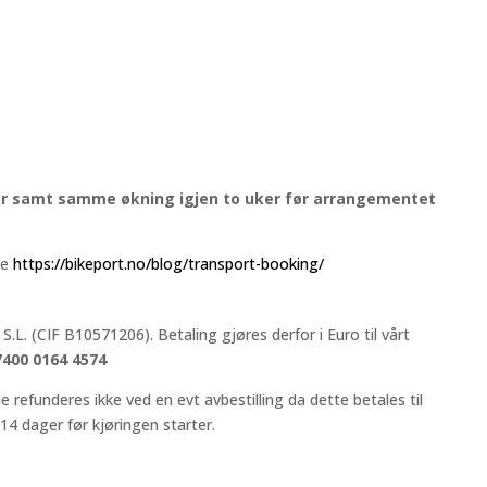
før samt samme økning igjen to uker før arrangementet
se
https://bikeport.no/blog/transport-booking/
 S.L. (CIF B10571206). Betaling gjøres derfor i Euro til vårt
7400 0164 4574
refunderes ikke ved en evt avbestilling da dette betales til
4 dager før kjøringen starter.