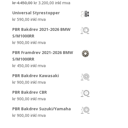
Opprinnelig
Nåværende
kr
4.450,00
kr
3.200,00
inkl mva
pris
pris
Universal Styrestopper
var:
er:
kr
590,00
inkl mva
kr 4.450,00.
kr 3.200,00.
PBR Bakdrev 2021-2026 BMW
S/M1000RR
kr
900,00
inkl mva
PBR Framdrev 2021-2026 BMW
S/M1000RR
kr
450,00
inkl mva
PBR Bakdrev Kawasaki
kr
900,00
inkl mva
PBR Bakdrev CBR
kr
900,00
inkl mva
PBR Bakdrev Suzuki/Yamaha
kr
900,00
inkl mva