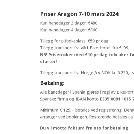
Priser Aragon 7-10 mars 2024:
Kun banedager 2 dager: €480,-
Kun banedager 4 dager: €860,-
Tillegg for pitboksplass: €50 pr dag
Tillegg transport fra vårt Bike-Hotel: fra €. 99,-
NB! Prisen øker med €10 pr dag tolv uker 
starter!
Tillegg transport fra Norge
fra
NOK kr. 5.250,- 
Betaling:
Alle banedager i Spania gjøres i regi av BikePort
Spanske firma og IBAN konto
ES35 0081 1015 
Minimum € 125,- betales ved registrering. Denne 
arrangør ved bookingen. Resterende betales ca 1
Du vil motta faktura fra oss for betaling.